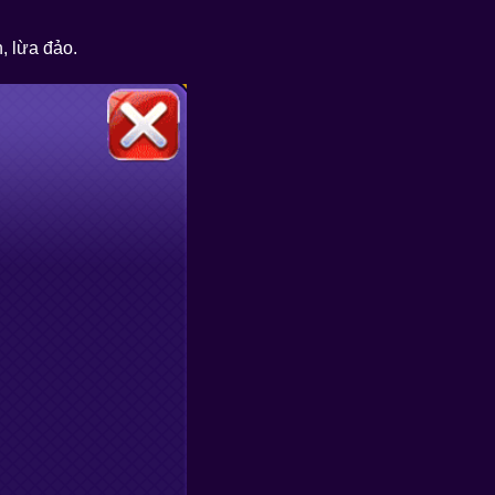
, lừa đảo.