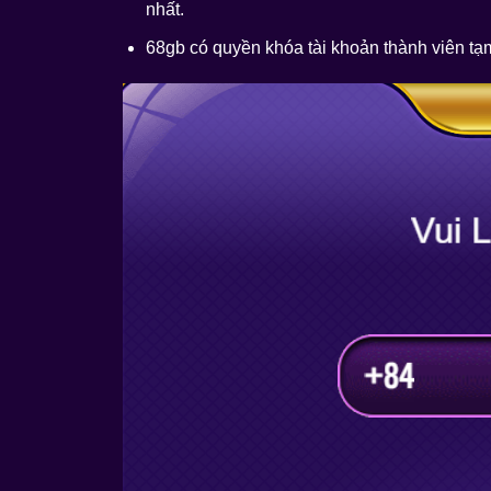
nhất.
68gb có quyền khóa tài khoản thành viên tạm