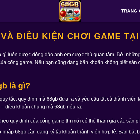
TRANG 
VÀ ĐIỀU KIỆN CHƠI GAME TẠI
à gì luôn được đông đảo anh em cược thủ quan tâm. Bởi những 
rí của cổng game. Nếu bạn cũng đang băn khoăn không biết sân
b là gì?
uy tắc, quy định mà 68gb đưa ra và yêu cầu tất cả thành viên t
ện – điều khoản chung mà 68gb nêu ra:
theo quy định của cổng game thì mới có thể tham gia các sản phẩm
a nhập 68gb cần đăng ký tài khoản thành viên hợp lệ. Bạn bắt b