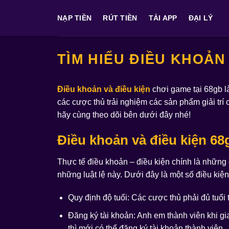
Skip
NẠP TIỀN
RÚT TIỀN
TẢI APP
ĐẠI LÝ
to
content
TÌM HIỂU ĐIỀU KHOẢN 
Điều khoản và điều kiện
chơi game tại 68gb l
các cược thủ trải nghiệm các sản phẩm giải t
hãy cùng theo dõi bên dưới đây nhé!
Điều khoản và điều kiện 68g
Thực tế điều khoản – điều kiện chính là những q
những luật lệ này. Dưới đây là một số điều ki
Quy định độ tuổi: Các cược thủ phải đủ tuổi 
Đăng ký tài khoản: Anh em thành viên khi gi
thì mới có thể đăng ký tài khoản thành viên.