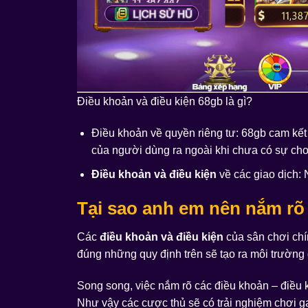
Điều khoản và điều kiện 68gb là gì?
Điều khoản về quyền riêng tư: 68gb cam kết 
của người dùng ra ngoài khi chưa có sự ch
Điều khoản và điều kiện
về các giao dịch: 
Tại sao anh em nên nắm rõ 
Các
điều khoản và điều kiện
của sân chơi chín
đúng những quy định trên sẽ tạo ra môi trường 
Song song, việc nắm rõ các điều khoản – điều 
Như vậy các cược thủ sẽ có trải nghiệm chơi 