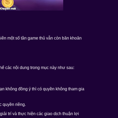
hiên một số tân game thủ vẫn còn băn khoăn
thể các nội dung trong mục này như sau:
bạn không đồng ý thì có quyền không tham gia
c quyền riêng.
ải trí và thực hiện các giao dịch thuận lợi