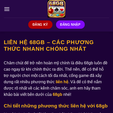
Skip
to
content
ĐĂNG KÝ
ĐĂNG NHẬP
LIÊN HỆ 68GB – CÁC PHƯƠNG
THỨC NHANH CHÓNG NHẤT
Chăm chút để trở nên hoàn mỹ chính là điều 68gb luôn đề
cao ngay từ khi chính thức ra đời. Thế nên, để có thể hỗ
trợ người chơi một cách tối đa nhất, cổng game đã xây
dựng rất nhiều phương thức
liên hệ
. Và để có thể nắm
được rõ nhất về các kênh chăm sóc, anh em hãy tham
khảo bài viết bên dưới của
68gb
nhé!
Chi tiết những phương thức liên hệ với 68gb