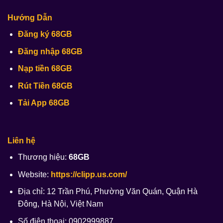
Hướng Dẫn
Đăng ký 68GB
Đăng nhập 68GB
Nạp tiền 68GB
Rút Tiền 68GB
Tải App 68GB
Liên hệ
Thương hiệu:
68GB
Website:
https://clipp.us.com/
Địa chỉ: 12 Trần Phú, Phường Văn Quán, Quận Hà
Đông, Hà Nội, Việt Nam
Số điện thoại: 0902999887