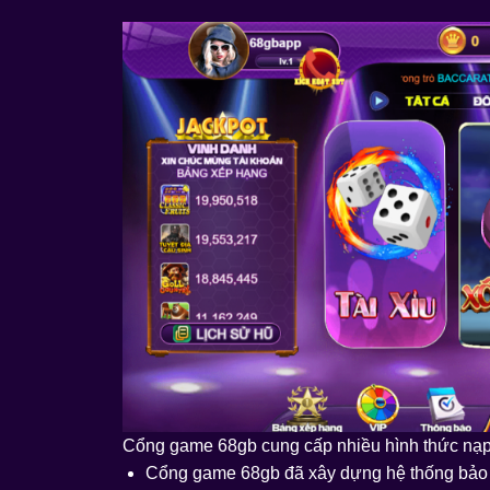
Cổng game 68gb cung cấp nhiều hình thức nạp
Cổng game 68gb đã xây dựng hệ thống bảo m