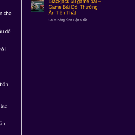
Blackjack 68 game bài –
Club
ThưởngTại
Game Bài Đỏi Thưởng
–
68
Ăn Tiền Thật
ơn cho
Cổng
Game
ở
Chức năng bình luận bị tắt
Game
Bài
Blackjack
Slot
68
Đỉnh
âu để
game
Cao
bài
Tại
–
68
ười
Game
Game
Bài
Bài
Đỏi
Thưởng
Ăn
Tiền
Thật
 bản
 tác
ản,