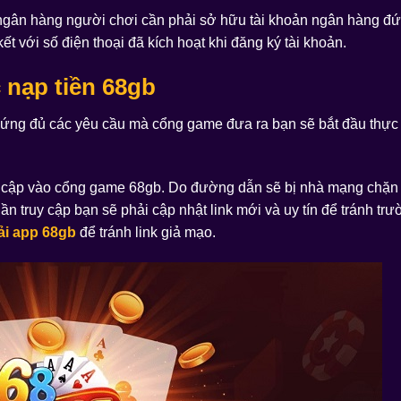
y ngân hàng người chơi cần phải sở hữu tài khoản ngân hàng đ
ết với số điện thoại đã kích hoạt khi đăng ký tài khoản.
 nạp tiền 68gb
p ứng đủ các yêu cầu mà cổng game đưa ra bạn sẽ bắt đầu thực
uy cập vào cổng game 68gb. Do đường dẫn sẽ bị nhà mạng chặn 
ần truy cập bạn sẽ phải cập nhật link mới và uy tín để tránh tr
ải app 68gb
để tránh link giả mạo.