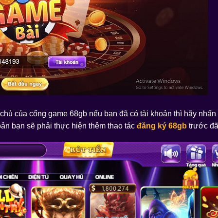
 chủ của cổng game 68gb nếu bạn đã có tài khoản thì hãy nhấn
oản bạn sẽ phải thực hiện thêm thao tác
đăng ký 68gb
trước đã