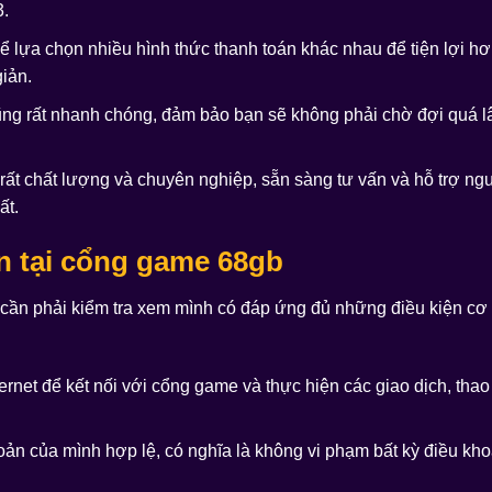
3.
hể lựa chọn nhiều hình thức thanh toán khác nhau để tiện lợi h
iản.
cũng rất nhanh chóng, đảm bảo bạn sẽ không phải chờ đợi quá l
t chất lượng và chuyên nghiệp, sẵn sàng tư vấn và hỗ trợ ng
ất.
n tại cổng game 68gb
n cần phải kiểm tra xem mình có đáp ứng đủ những điều kiện cơ
ternet để kết nối với cổng game và thực hiện các giao dịch, thao
ản của mình hợp lệ, có nghĩa là không vi phạm bất kỳ điều kho