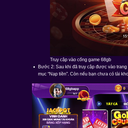
Truy cập vào cổng game 68gb
Bước 2: Sau khi đã truy cập được vào trang
mục “Nạp tiền”. Còn nếu bạn chưa có tài kh