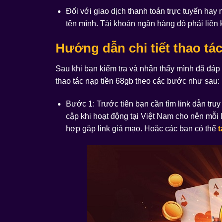
Đối với giao dịch thanh toán trực tuyến ha
tên mình. Tài khoản ngân hàng đó phải liên k
Hướng dẫn chi tiết thao tác
Sau khi bạn kiểm tra và nhận thấy mình đã đá
thao tác nạp tiền 68gb theo các bước như sau:
Bước 1: Trước tiên bạn cần tìm link dẫn tr
cập khi hoạt động tại Việt Nam cho nên mỗi l
hợp gặp link giả mạo. Hoặc các bạn có thể
t