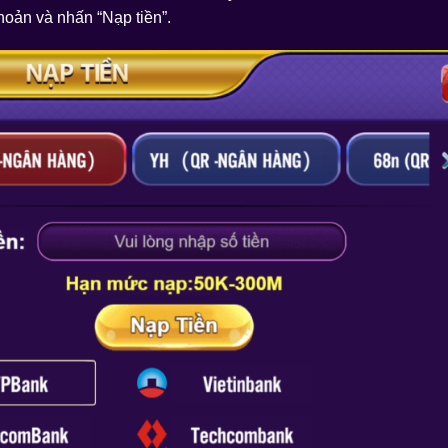
hoản và nhấn “Nạp tiền”.