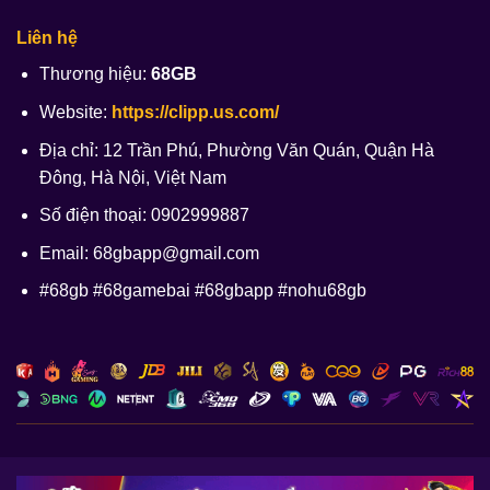
Liên hệ
Thương hiệu:
68GB
Website:
https://clipp.us.com/
Địa chỉ: 12 Trần Phú, Phường Văn Quán, Quận Hà
Đông, Hà Nội, Việt Nam
Số điện thoại: 0902999887
Email:
68gbapp@gmail.com
#68gb #68gamebai #68gbapp #nohu68gb