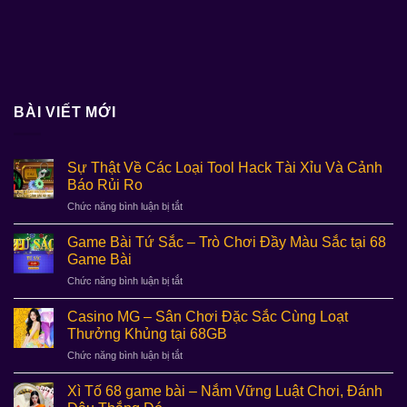
BÀI VIẾT MỚI
Sự Thật Về Các Loại Tool Hack Tài Xỉu Và Cảnh
Báo Rủi Ro
ở
Chức năng bình luận bị tắt
Sự
Thật
Game Bài Tứ Sắc – Trò Chơi Đầy Màu Sắc tại 68
Về
Game Bài
Các
ở
Chức năng bình luận bị tắt
Loại
Game
Tool
Bài
Hack
Casino MG – Sân Chơi Đặc Sắc Cùng Loạt
Tứ
Tài
Thưởng Khủng tại 68GB
Sắc
Xỉu
ở
Chức năng bình luận bị tắt
–
Và
Casino
Trò
Cảnh
MG
Chơi
Xì Tố 68 game bài – Nắm Vững Luật Chơi, Đánh
Báo
–
Đầy
Rủi