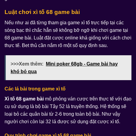
Luật chơi xì tố 68 game bài
Nếu như ai đã từng tham gia game xì tố trực tiếp tại các
sòng bạc thì chắc hẳn sẽ không bỡ ngỡ khi chơi game tại
68 game bài. Luật đặt cược online khá giống với cách chơi
thực tế. Bet thủ cần nắm rõ một số quy định sau.
>>>Xem thêm:
Mini poker 68gb - Game bài hay
khó bỏ qua
Các lá bài trong game xì tố
Xì tố 68 game bài
mô phỏng ván cược trên thực tế với đạo
cụ sử dụng là bộ bài Tây 52 lá truyền thống. Hệ thống sẽ
loại bỏ các quân bài từ 2-6 trong toàn bộ bài. Như vậy
người chơi còn lại 32 lá được sử dụng đặt cược xì tố.
Quy trình chơi game xì tố 68 game bài