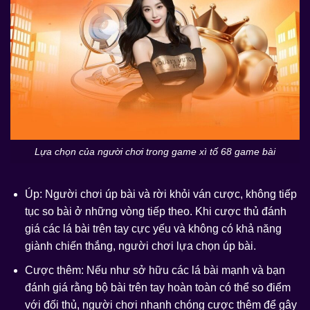
Lựa chọn của người chơi trong game xì tố 68 game bài
Úp: Người chơi úp bài và rời khỏi ván cược, không tiếp
tục so bài ở những vòng tiếp theo. Khi cược thủ đánh
giá các lá bài trên tay cực yếu và không có khả năng
giành chiến thắng, người chơi lựa chọn úp bài.
Cược thêm: Nếu như sở hữu các lá bài mạnh và bạn
đánh giá rằng bộ bài trên tay hoàn toàn có thể so điểm
với đối thủ, người chơi nhanh chóng cược thêm để gây