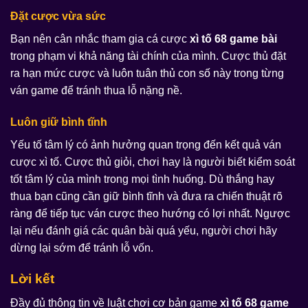
Đặt cược vừa sức
Bạn nên cân nhắc tham gia cá cược
xì tố 68 game bài
trong phạm vi khả năng tài chính của mình. Cược thủ đặt
ra hạn mức cược và luôn tuân thủ con số này trong từng
ván game để tránh thua lỗ nặng nề.
Luôn giữ bình tĩnh
Yếu tố tâm lý có ảnh hưởng quan trọng đến kết quả ván
cược xì tố. Cược thủ giỏi, chơi hay là người biết kiểm soát
tốt tâm lý của mình trong mọi tình huống. Dù thắng hay
thua bạn cũng cần giữ bình tĩnh và đưa ra chiến thuật rõ
ràng để tiếp tục ván cược theo hướng có lợi nhất. Ngược
lại nếu đánh giá các quân bài quá yếu, người chơi hãy
dừng lại sớm để tránh lỗ vốn.
Lời kết
Đầy đủ thông tin về luật chơi cơ bản game
xì tố 68 game