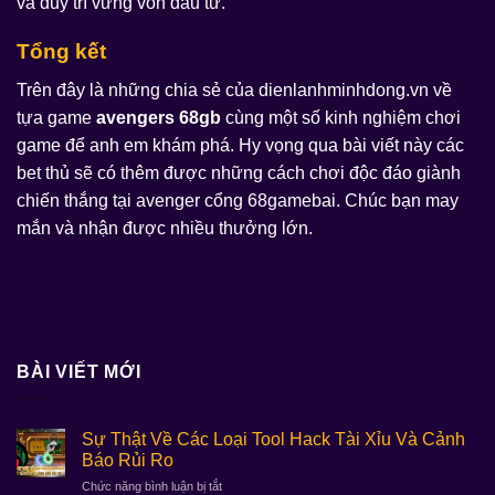
và duy trì vững vốn đầu tư.
Tổng kết
Trên đây là những chia sẻ của dienlanhminhdong.vn về
tựa game
avengers 68gb
cùng một số kinh nghiệm chơi
game để anh em khám phá. Hy vọng qua bài viết này các
bet thủ sẽ có thêm được những cách chơi độc đáo giành
chiến thắng tại avenger cổng 68gamebai. Chúc bạn may
mắn và nhận được nhiều thưởng lớn.
BÀI VIẾT MỚI
Sự Thật Về Các Loại Tool Hack Tài Xỉu Và Cảnh
Báo Rủi Ro
ở
Chức năng bình luận bị tắt