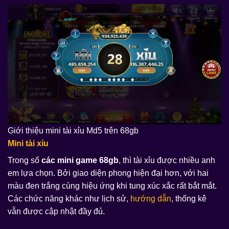
Giới thiệu mini tài xỉu Md5 trên 68gb
Mini tài xỉu
Trong số
các mini game 68gb
, thì tài xỉu được nhiều anh
em lựa chọn. Bởi giao diện phong hiện đại hơn, với hai
màu đen trắng cùng hiệu ứng khi tung xúc xắc rất bắt mắt.
Các chức năng khác như lịch sử,
hướng dẫn
, thống kê
vẫn được cập nhật đầy đủ.