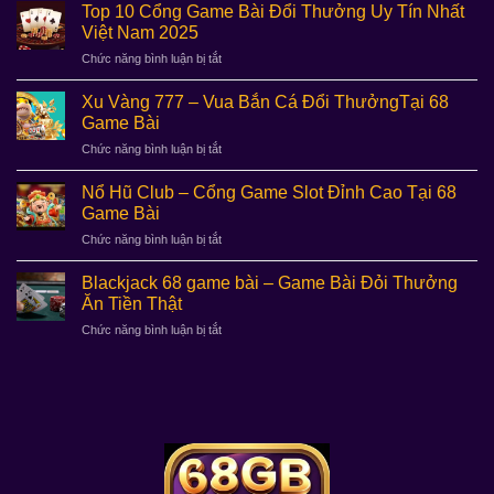
Tố
Sắc
Top 10 Cổng Game Bài Đổi Thưởng Uy Tín Nhất
68
68
Cùng
Việt Nam 2025
Game
game
Loạt
Bài
ở
Chức năng bình luận bị tắt
bài
Thưởng
Top
–
Khủng
10
Nắm
Xu Vàng 777 – Vua Bắn Cá Đổi ThưởngTại 68
tại 68GB
Cổng
Vững
Game Bài
Game
Luật
ở
Chức năng bình luận bị tắt
Bài
Chơi,
Xu
Đổi
Đánh
Vàng
Thưởng
Nổ Hũ Club – Cổng Game Slot Đỉnh Cao Tại 68
Đâu
777
Uy
Game Bài
Thắng
–
Tín
Đó
ở
Chức năng bình luận bị tắt
Vua
Nhất
Nổ
Bắn
Việt
Hũ
Cá
Blackjack 68 game bài – Game Bài Đỏi Thưởng
Nam
Club
Đổi
Ăn Tiền Thật
2025
–
ThưởngTại
ở
Chức năng bình luận bị tắt
Cổng
68
Blackjack
Game
Game
68
Slot
Bài
game
Đỉnh
bài
Cao
–
Tại
Game
68
Bài
Game
Đỏi
Bài