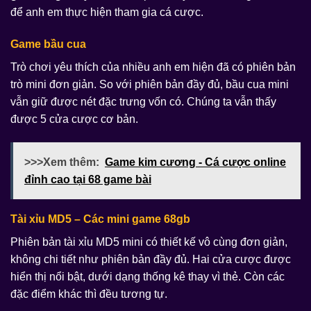
để anh em thực hiện tham gia cá cược.
Game bầu cua
Trò chơi yêu thích của nhiều anh em hiện đã có phiên bản
trò mini đơn giản. So với phiên bản đầy đủ, bầu cua mini
vẫn giữ được nét đặc trưng vốn có. Chúng ta vẫn thấy
được 5 cửa cược cơ bản.
>>>Xem thêm:
Game kim cương - Cá cược online
đỉnh cao tại 68 game bài
Tài xỉu MD5 – Các mini game 68gb
Phiên bản tài xỉu MD5 mini có thiết kế vô cùng đơn giản,
không chi tiết như phiên bản đầy đủ. Hai cửa cược được
hiển thị nổi bật, dưới dạng thống kê thay vì thẻ. Còn các
đặc điểm khác thì đều tương tự.