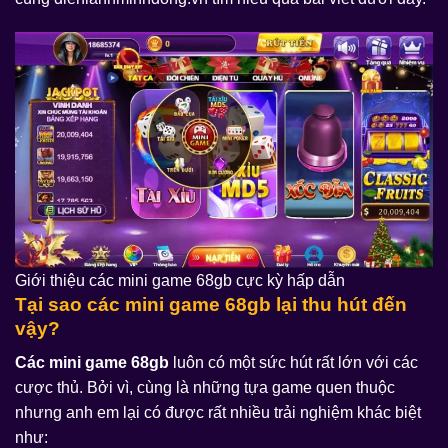
Giới thiệu các mini game 68gb cực kỳ hấp dẫn
Tại sao các mini game 68gb lại thu hút đến
vậy?
Các mini game 68gb
luôn có một sức hút rất lớn với các
cược thủ. Bởi vì, cùng là những tựa game quen thuộc
nhưng anh em lại có được rất nhiều trải nghiệm khác biệt
như: