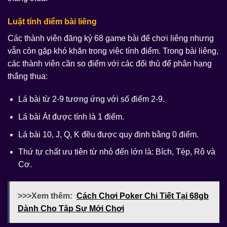
Luật tính điểm bài liêng
Các thành viên đăng ký 68 game bài để chơi liêng nhưng
vẫn còn gặp khó khăn trong việc tính điểm. Trong bài liêng,
các thành viên cần so điểm với các đối thủ để phân hạng
thắng thua:
Lá bài từ 2-9 tương ứng với số điểm 2-9.
Lá bài Át được tính là 1 điểm.
Lá bài 10, J, Q, K đều được quy định bằng 0 điểm.
Thứ tự chất ưu tiên từ nhỏ đến lớn là: Bích, Tép, Rô và
Cơ.
>>>Xem thêm:
Cách Chơi Poker Chi Tiết Tại 68gb
Dành Cho Tập Sự Mới Chơi