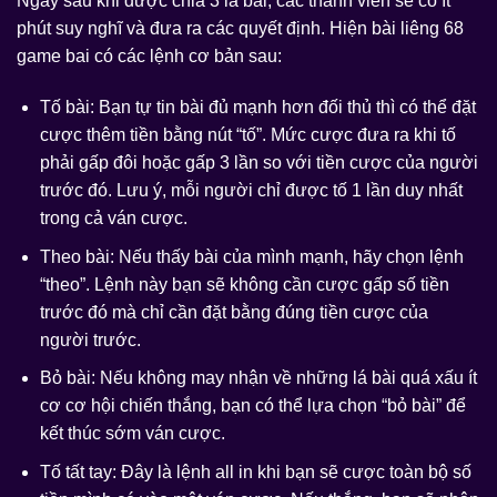
Ngay sau khi được chia 3 lá bài, các thành viên sẽ có ít
phút suy nghĩ và đưa ra các quyết định. Hiện bài liêng 68
game bai có các lệnh cơ bản sau:
Tố bài: Bạn tự tin bài đủ mạnh hơn đối thủ thì có thể đặt
cược thêm tiền bằng nút “tố”. Mức cược đưa ra khi tố
phải gấp đôi hoặc gấp 3 lần so với tiền cược của người
trước đó. Lưu ý, mỗi người chỉ được tố 1 lần duy nhất
trong cả ván cược.
Theo bài: Nếu thấy bài của mình mạnh, hãy chọn lệnh
“theo”. Lệnh này bạn sẽ không cần cược gấp số tiền
trước đó mà chỉ cần đặt bằng đúng tiền cược của
người trước.
Bỏ bài: Nếu không may nhận về những lá bài quá xấu ít
cơ cơ hội chiến thắng, bạn có thể lựa chọn “bỏ bài” để
kết thúc sớm ván cược.
Tố tất tay: Đây là lệnh all in khi bạn sẽ cược toàn bộ số