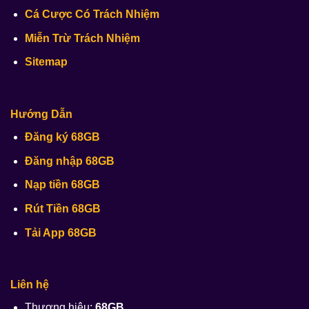
Cá Cược Có Trách Nhiệm
Miễn Trừ Trách Nhiệm
Sitemap
Hướng Dẫn
Đăng ký 68GB
Đăng nhập 68GB
Nạp tiền 68GB
Rút Tiền 68GB
Tải App 68GB
Liên hệ
Thương hiệu:
68GB