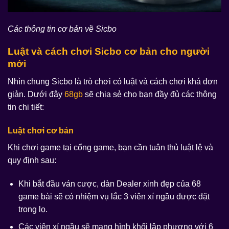
Các thông tin cơ bản về Sicbo
Luật và cách chơi Sicbo cơ bản cho người
mới
Nhìn chung Sicbo là trò chơi có luật và cách chơi khá đơn
giản. Dưới đây
68gb
sẽ chia sẻ cho bạn đầy đủ các thông
tin chi tiết:
Luật chơi cơ bản
Khi chơi game tại cổng game, bạn cần tuân thủ luật lệ và
quy định sau:
Khi bắt đầu ván cược, dàn Dealer xinh đẹp của 68
game bài sẽ có nhiệm vụ lắc 3 viên xí ngầu được đặt
trong lọ.
Các viên xí ngầu sẽ mang hình khối lập phương với 6