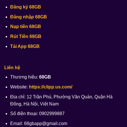
Đăng ký 68GB
Đăng nhập 68GB
Nạp tiền 68GB
Rút Tiền 68GB
Tải App 68GB
Liên hệ
Thương hiệu:
68GB
Website:
https://clipp.us.com/
Địa chỉ: 12 Trần Phú, Phường Văn Quán, Quận Hà
Đông, Hà Nội, Việt Nam
Số điện thoại: 0902999887
Email:
68gbapp@gmail.com