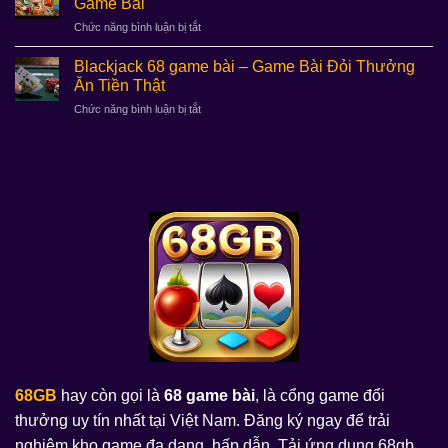
Game Bài
Thắng
–
Tín
Đó
ở
Chức năng bình luận bị tắt
Vua
Nhất
Nổ
Bắn
Việt
Hũ
Cá
Blackjack 68 game bài – Game Bài Đỏi Thưởng
Nam
Club
Đổi
Ăn Tiền Thật
2025
–
ThưởngTại
ở
Chức năng bình luận bị tắt
Cổng
68
Blackjack
Game
Game
68
Slot
Bài
game
Đỉnh
bài
Cao
–
Tại
Game
68
Bài
Game
Đỏi
Bài
Thưởng
Ăn
Tiền
Thật
68GB
hay còn gọi là
68 game bài
, là cổng game đổi
thưởng uy tín nhất tại Việt Nam. Đăng ký ngay để trải
nghiệm kho game đa dạng, hấp dẫn. Tải ứng dụng 68gb