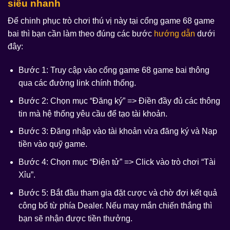
siêu nhanh
Để chinh phục trò chơi thú vị này tại cổng game 68 game
bai thì bạn cần làm theo đúng các bước
hướng dẫn
dưới
đây:
Bước 1: Truy cập vào cổng game 68 game bai thông
qua các đường link chính thống.
Bước 2: Chọn mục “Đăng ký” => Điền đầy đủ các thông
tin mà hệ thống yêu cầu để tạo tài khoản.
Bước 3: Đăng nhập vào tài khoản vừa đăng ký và Nạp
tiền vào quỹ game.
Bước 4: Chọn mục “Điện tử” => Click vào trò chơi “Tài
Xỉu”.
Bước 5: Bắt đầu tham gia đặt cược và chờ đợi kết quả
công bố từ phía Dealer. Nếu may mắn chiến thắng thì
bạn sẽ nhận được tiền thưởng.