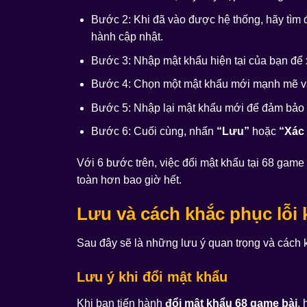
Bước 2: Khi đã vào được hệ thống, hãy tìm
hành cập nhật.
Bước 3: Nhập mật khẩu hiện tại của bạn để 
Bước 4: Chọn một mật khẩu mới mạnh mẽ và
Bước 5: Nhập lại mật khẩu mới để đảm bảo k
Bước 6: Cuối cùng, nhấn
“Lưu”
hoặc
“Xác
Với 6 bước trên, việc đổi mật khẩu tại 68 game
toàn hơn bao giờ hết.
Lưu và cách khắc phục lỗi 
Sau đây sẽ là những lưu ý quan trọng và cách 
Lưu ý khi đổi mật khẩu
Khi bạn tiến hành
đổi mật khẩu 68 game bài
,