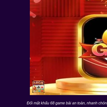
Đổi mật khẩu 68 game bài an toàn, nhanh chó