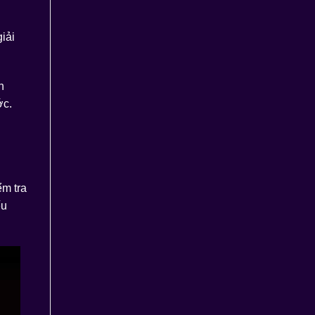
giải
n
ớc.
ểm tra
ếu