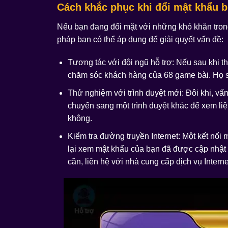
Cách khắc phục khi đổi mật khẩu bị
Nếu bạn đang đối mặt với những khó khăn tron
pháp bạn có thể áp dụng để giải quyết vấn đề:
Tương tác với đội ngũ hỗ trợ: Nếu sau khi t
chăm sóc khách hàng của 68 game bài. Họ s
Thử nghiệm với trình duyệt mới: Đôi khi, vấn
chuyển sang một trình duyệt khác để xem li
không.
Kiểm tra đường truyền Internet: Một kết nối
lại xem mật khẩu của bạn đã được cập nhật
cần, liên hệ với nhà cung cấp dịch vụ Intern