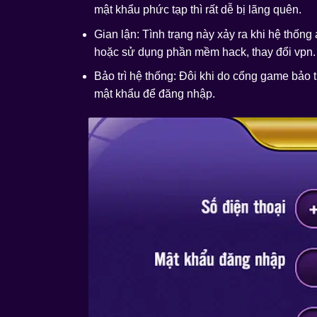
mật khẩu phức tạp thì rất dễ bị lãng quên.
Gian lận: Tình trạng này xảy ra khi hệ thốn
hoặc sử dụng phần mềm hack, thay đổi vpn. 
Bảo trì hệ thống: Đôi khi do cổng game bảo 
mật khẩu để đăng nhập.