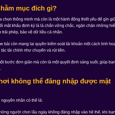
nhằm mục đích gì?
a chọn thông minh mà còn là một hành động thiết yếu để gìn gi
đổi mật khẩu định kỳ là lá chắn vững chắc, ngăn chặn những hi
trái phép, bảo vệ dữ liệu cá nhân.
e bài còn mang lại quyền kiểm soát tài khoản một cách linh hoạ
tác tài chính như chuyển và rút tiền.
một bước đơn giản mà còn là một quyết định sáng suốt, giúp bạn
.
chơi không thể đăng nhập được mật
 nguyên nhân có thể là:
hững người chơi lâu ngày không đăng nhập vào hệ thế, khi bạ