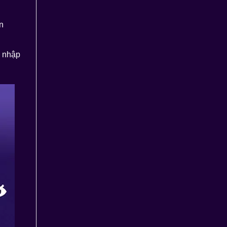
n
ể nhập