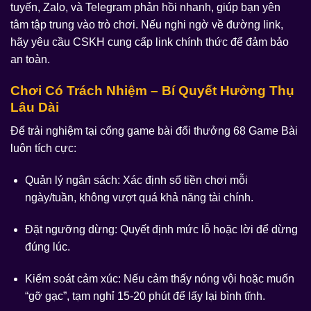
tuyến, Zalo, và Telegram phản hồi nhanh, giúp bạn yên
tâm tập trung vào trò chơi. Nếu nghi ngờ về đường link,
hãy yêu cầu CSKH cung cấp link chính thức để đảm bảo
an toàn.
Chơi Có Trách Nhiệm – Bí Quyết Hưởng Thụ
Lâu Dài
Để trải nghiệm tại cổng game bài đổi thưởng 68 Game Bài
luôn tích cực:
Quản lý ngân sách: Xác định số tiền chơi mỗi
ngày/tuần, không vượt quá khả năng tài chính.
Đặt ngưỡng dừng: Quyết định mức lỗ hoặc lời để dừng
đúng lúc.
Kiểm soát cảm xúc: Nếu cảm thấy nóng vội hoặc muốn
“gỡ gạc”, tạm nghỉ 15-20 phút để lấy lại bình tĩnh.