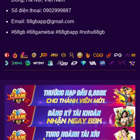
Số điện thoại: 0902999887
Email:
68gbapp@gmail.com
#68gb #68gamebai #68gbapp #nohu68gb