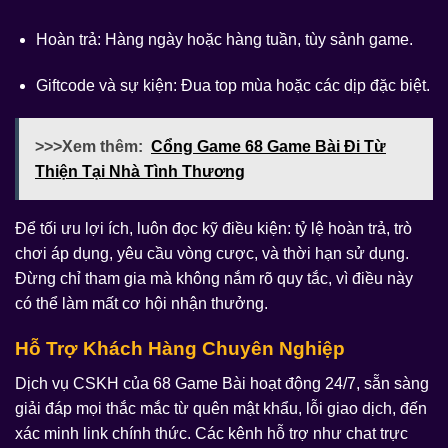
Hoàn trả: Hàng ngày hoặc hàng tuần, tùy sảnh game.
Giftcode và sự kiện: Đua top mùa hoặc các dịp đặc biệt.
>>>Xem thêm:
Cổng Game 68 Game Bài Đi Từ
Thiện Tại Nhà Tình Thương
Để tối ưu lợi ích, luôn đọc kỹ điều kiện: tỷ lệ hoàn trả, trò
chơi áp dụng, yêu cầu vòng cược, và thời hạn sử dụng.
Đừng chỉ tham gia mà không nắm rõ quy tắc, vì điều này
có thể làm mất cơ hội nhận thưởng.
Hỗ Trợ Khách Hàng Chuyên Nghiệp
Dịch vụ CSKH của 68 Game Bài hoạt động 24/7, sẵn sàng
giải đáp mọi thắc mắc từ quên mật khẩu, lỗi giao dịch, đến
xác minh link chính thức. Các kênh hỗ trợ như chat trực