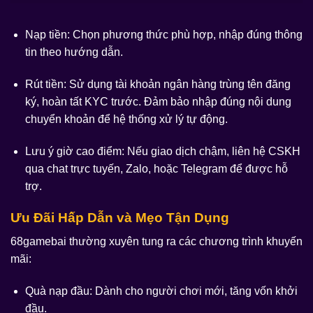
Nạp tiền: Chọn phương thức phù hợp, nhập đúng thông
tin theo hướng dẫn.
Rút tiền: Sử dụng tài khoản ngân hàng trùng tên đăng
ký, hoàn tất KYC trước. Đảm bảo nhập đúng nội dung
chuyển khoản để hệ thống xử lý tự động.
Lưu ý giờ cao điểm: Nếu giao dịch chậm, liên hệ CSKH
qua chat trực tuyến, Zalo, hoặc Telegram để được hỗ
trợ.
Ưu Đãi Hấp Dẫn và Mẹo Tận Dụng
68gamebai thường xuyên tung ra các chương trình khuyến
mãi:
Quà nạp đầu: Dành cho người chơi mới, tăng vốn khởi
đầu.