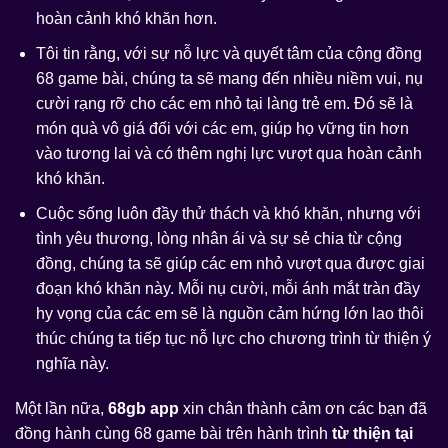
hoàn cảnh khó khăn hơn.
Tôi tin rằng, với sự nỗ lực và quyết tâm của cộng đồng
68 game bài, chúng ta sẽ mang đến nhiều niềm vui, nụ
cười rạng rỡ cho các em nhỏ tại làng trẻ em. Đó sẽ là
món quà vô giá đối với các em, giúp họ vững tin hơn
vào tương lai và có thêm nghị lực vượt qua hoàn cảnh
khó khăn.
Cuộc sống luôn đầy thử thách và khó khăn, nhưng với
tình yêu thương, lòng nhân ái và sự sẻ chia từ cộng
đồng, chúng ta sẽ giúp các em nhỏ vượt qua được giai
đoạn khó khăn này. Mỗi nụ cười, mỗi ánh mắt tràn đầy
hy vọng của các em sẽ là nguồn cảm hứng lớn lao thôi
thúc chúng ta tiếp tục nỗ lực cho chương trình từ thiện ý
nghĩa này.
Một lần nữa,
68gb app
xin chân thành cảm ơn các bạn đã
đồng hành cùng 68 game bài trên hành trình
từ thiện tại