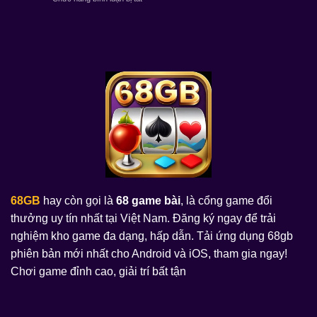
68
Blackjack
Game
Game
68
Slot
Bài
game
Đỉnh
bài
Cao
–
Tại
Game
68
Bài
Game
Đỏi
Bài
Thưởng
Ăn
Tiền
Thật
68GB
hay còn gọi là
68 game bài
, là cổng game đổi
thưởng uy tín nhất tại Việt Nam. Đăng ký ngay để trải
nghiệm kho game đa dạng, hấp dẫn. Tải ứng dụng 68gb
phiên bản mới nhất cho Android và iOS, tham gia ngay!
Chơi game đỉnh cao, giải trí bất tận