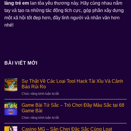
làng trẻ em
lan tỏa yêu thương này. Hãy cùng nhau nắm
tay và tạo ra những tác động tích cực, góp phần xây dựng
một xã hội tốt đẹp hơn, đầy tình người và nhân văn hơn
nhé!
BÀI VIẾT MỚI
Sự Thật Về Các Loại Tool Hack Tài Xỉu Và Cảnh
Báo Rủi Ro
ở
Chức năng bình luận bị tắt
Sự
Thật
Game Bài Tứ Sắc – Trò Chơi Đầy Màu Sắc tại 68
Về
Game Bài
Các
ở
Chức năng bình luận bị tắt
Loại
Game
Tool
Bài
Hack
Casino MG – Sân Chơi Đặc Sắc Cùng Loạt