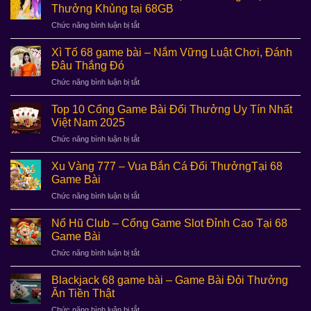
Tứ
Tài
Thưởng Khủng tại 68GB
Sắc
Xỉu
ở
Chức năng bình luận bị tắt
–
Và
Casino
Trò
Cảnh
MG
Chơi
Xì Tố 68 game bài – Nắm Vững Luật Chơi, Đánh
Báo
–
Đầy
Đâu Thắng Đó
Rủi
Sân
Màu
Ro
ở
Chức năng bình luận bị tắt
Chơi
Sắc
Xì
Đặc
tại
Tố
Sắc
Top 10 Cổng Game Bài Đổi Thưởng Uy Tín Nhất
68
68
Cùng
Việt Nam 2025
Game
game
Loạt
Bài
ở
Chức năng bình luận bị tắt
bài
Thưởng
Top
–
Khủng
10
Nắm
Xu Vàng 777 – Vua Bắn Cá Đổi ThưởngTại 68
tại 68GB
Cổng
Vững
Game Bài
Game
Luật
ở
Chức năng bình luận bị tắt
Bài
Chơi,
Xu
Đổi
Đánh
Vàng
Thưởng
Nổ Hũ Club – Cổng Game Slot Đỉnh Cao Tại 68
Đâu
777
Uy
Game Bài
Thắng
–
Tín
Đó
ở
Chức năng bình luận bị tắt
Vua
Nhất
Nổ
Bắn
Việt
Hũ
Cá
Blackjack 68 game bài – Game Bài Đỏi Thưởng
Nam
Club
Đổi
Ăn Tiền Thật
2025
–
ThưởngTại
ở
Chức năng bình luận bị tắt
Cổng