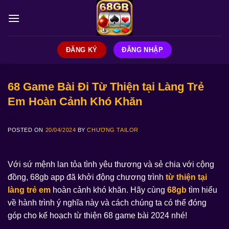
Skip
to
content
ĐĂNG KÝ
ĐĂNG NHẬP
68 Game Bài Đi Từ Thiện tại Làng Trẻ
Em Hoàn Cảnh Khó Khăn
POSTED ON
20/04/2024
BY
CHƯƠNG TAILOR
Với sứ mệnh lan tỏa tình yêu thương và sẻ chia với cộng
đồng, 68gb app đã khởi động chương trình
từ thiện tại
làng trẻ em
hoàn cảnh khó khăn. Hãy cùng
68gb
tìm hiểu
về hành trình ý nghĩa này và cách chúng ta có thể đóng
góp cho kế hoạch từ thiện 68 game bài 2024 nhé!