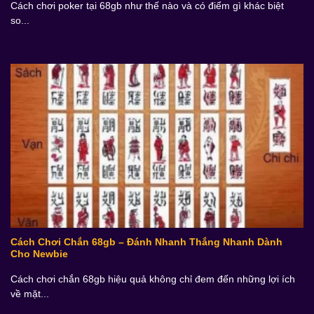
Cách chơi poker tại 68gb như thế nào và có điểm gì khác biệt
so...
Cách Chơi Chắn 68gb – Đánh Nhanh Thắng Nhanh Dành
Cho Newbie
Cách chơi chắn 68gb hiệu quả không chỉ đem đến những lợi ích
về mặt...