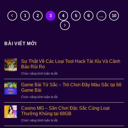
1
2
3
4
5
6
…
10
BÀI VIẾT MỚI
Sự Thật Về Các Loại Tool Hack Tài Xỉu Và Cảnh
Báo Rủi Ro
ở
Chức năng bình luận bị tắt
Sự
Thật
Game Bài Tứ Sắc – Trò Chơi Đầy Màu Sắc tại 68
Về
Game Bài
Các
ở
Chức năng bình luận bị tắt
Loại
Game
Tool
Bài
Hack
Casino MG – Sân Chơi Đặc Sắc Cùng Loạt
Tứ
Tài
Thưởng Khủng tại 68GB
Sắc
Xỉu
ở
Chức năng bình luận bị tắt
–
Và
Casino
Trò
Cảnh