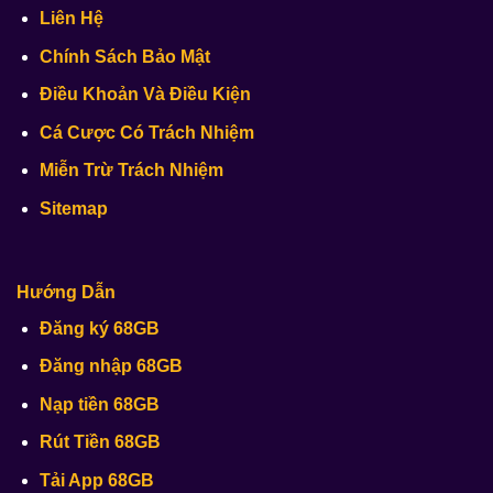
Liên Hệ
Chính Sách Bảo Mật
Điều Khoản Và Điều Kiện
Cá Cược Có Trách Nhiệm
Miễn Trừ Trách Nhiệm
Sitemap
Hướng Dẫn
Đăng ký 68GB
Đăng nhập 68GB
Nạp tiền 68GB
Rút Tiền 68GB
Tải App 68GB