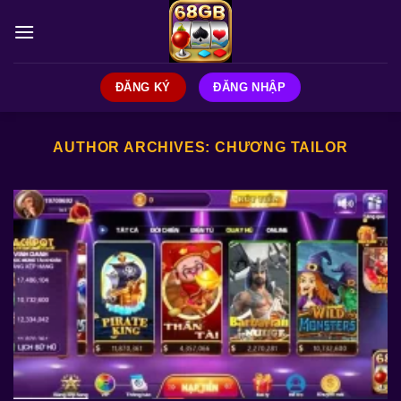
Skip
to
content
ĐĂNG KÝ
ĐĂNG NHẬP
AUTHOR ARCHIVES:
CHƯƠNG TAILOR